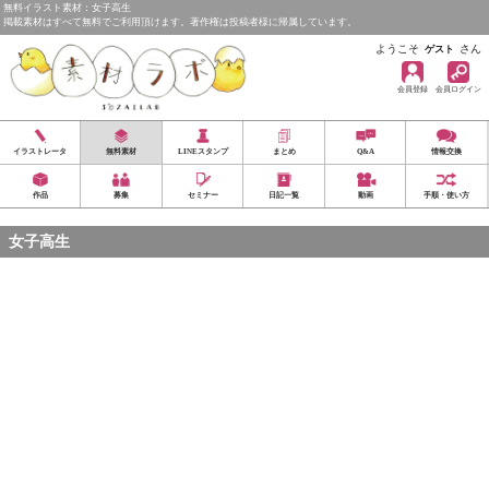
無料イラスト素材：女子高生
掲載素材はすべて無料でご利用頂けます。著作権は投稿者様に帰属しています。
ようこそ
さん
ゲスト
会員登録
会員ログイン
イラストレータ
無料素材
LINEスタンプ
まとめ
Q&A
情報交換
作品
募集
セミナー
日記一覧
動画
手順・使い方
女子高生