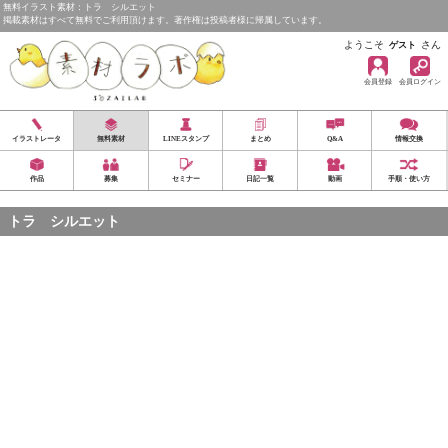
無料イラスト素材：トラ シルエット
掲載素材はすべて無料でご利用頂けます。著作権は投稿者様に帰属しています。
ようこそ
さん
ゲスト
会員登録
会員ログイン
イラストレータ
無料素材
LINEスタンプ
まとめ
Q&A
情報交換
作品
募集
セミナー
日記一覧
動画
手順・使い方
トラ シルエット