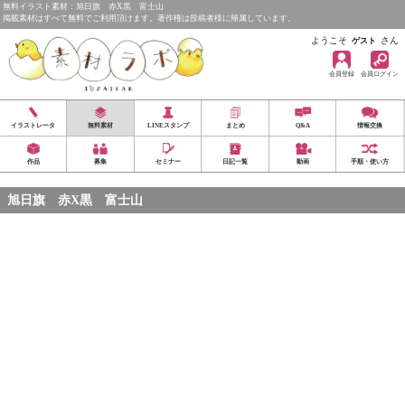
無料イラスト素材：旭日旗 赤X黒 富士山
掲載素材はすべて無料でご利用頂けます。著作権は投稿者様に帰属しています。
ようこそ
さん
ゲスト
会員登録
会員ログイン
イラストレータ
無料素材
LINEスタンプ
まとめ
Q&A
情報交換
作品
募集
セミナー
日記一覧
動画
手順・使い方
旭日旗 赤X黒 富士山