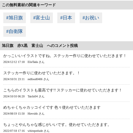
この無料素材の関連キーワード
#旭日旗
#富士山
#日本
#お祝い
#自衛隊
旭日旗 赤X黒 富士山 へのコメント投稿
かっこいいイラストですね。ステッカー作りに使わせていただきます！
2024/12/12 17:18
ElieTada さん
ステッカー作りに使わせていただきます。！
2024/10/31 23:11
redfood0406 さん
こちらのイラストも最高です!! ステッカーに使わせていただきます！
2024/10/10 06:20
Taichi04 さん
めちゃくちゃカッコイイです 色々使わせていただきます
2024/08/19 15:50
Hievxhh さん
ちょっとやんちゃな感じがいいです。使わせていただきます。
2022/07/18 17:16
whiteprelude さん