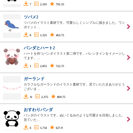
7
2,191
791.35
ツバメ2
ツバメのイラスト素材です。可愛らしくシンプルに描きました。ワン
ポイント…
0
1,325
463.75
パンダとハート2
ハートを持つパンダイラスト第二弾です。バレンタインをイメージし
てます。…
1
2,055
722.75
ガーランド
カラフルなガーランドのイラスト素材です。見ていただきありがとう
ございま…
11
2,375
869.75
おすわりパンダ
パンダのイラストです。ぬいぐるみのような可愛さを目指しました。
見ていた…
6
1,734
627.9