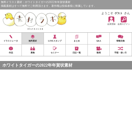
無料イラスト素材：ホワイトタイガーの2022年年賀状素材
掲載素材はすべて無料でご利用頂けます。著作権は投稿者様に帰属しています。
ようこそ
さん
ゲスト
会員登録
会員ログイン
イラストレータ
無料素材
LINEスタンプ
まとめ
Q&A
情報交換
作品
募集
セミナー
日記一覧
動画
手順・使い方
ホワイトタイガーの2022年年賀状素材