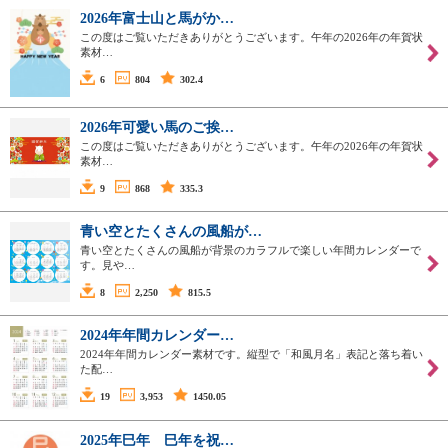
2026年富士山と馬がか…
この度はご覧いただきありがとうございます。午年の2026年の年賀状
素材…
6
804
302.4
2026年可愛い馬のご挨…
この度はご覧いただきありがとうございます。午年の2026年の年賀状
素材…
9
868
335.3
青い空とたくさんの風船が…
青い空とたくさんの風船が背景のカラフルで楽しい年間カレンダーで
す。見や…
8
2,250
815.5
2024年年間カレンダー…
2024年年間カレンダー素材です。縦型で「和風月名」表記と落ち着い
た配…
19
3,953
1450.05
2025年巳年 巳年を祝…