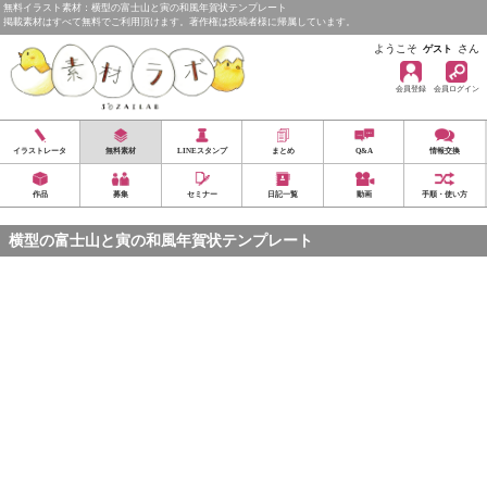
無料イラスト素材：横型の富士山と寅の和風年賀状テンプレート
掲載素材はすべて無料でご利用頂けます。著作権は投稿者様に帰属しています。
ようこそ
さん
ゲスト
会員登録
会員ログイン
イラストレータ
無料素材
LINEスタンプ
まとめ
Q&A
情報交換
作品
募集
セミナー
日記一覧
動画
手順・使い方
横型の富士山と寅の和風年賀状テンプレート