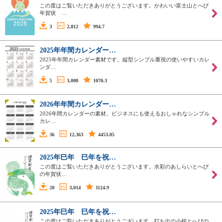
この度はご覧いただきありがとうございます。かわいい富士山とへび
年賀状 …
3
2,812
994.7
2025年年間カレンダー…
2025年年間カレンダー素材です。縦型シンプル重視の使いやすいカレ
ンダ…
5
3,008
1070.3
2026年年間カレンダー…
2026年間カレンダーの素材。ビジネスにも使えるおしゃれなシンプル
カレ…
36
12,363
4453.05
2025年巳年 巳年を祝…
この度はご覧いただきありがとうございます。水彩のあしらいとへび
の年賀状…
20
3,014
1124.9
2025年巳年 巳年を祝…
この度はご覧いただきありがとうございます。打ち出の小槌とへびの