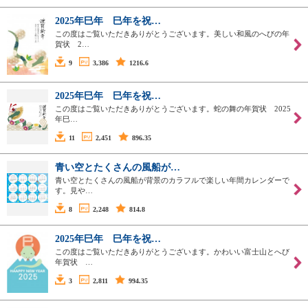
2025年巳年 巳年を祝…
この度はご覧いただきありがとうございます。美しい和風のへびの年
賀状 2…
9
3,386
1216.6
2025年巳年 巳年を祝…
この度はご覧いただきありがとうございます。蛇の舞の年賀状 2025
年巳…
11
2,451
896.35
青い空とたくさんの風船が…
青い空とたくさんの風船が背景のカラフルで楽しい年間カレンダーで
す。見や…
8
2,248
814.8
2025年巳年 巳年を祝…
この度はご覧いただきありがとうございます。かわいい富士山とへび
年賀状 …
3
2,811
994.35