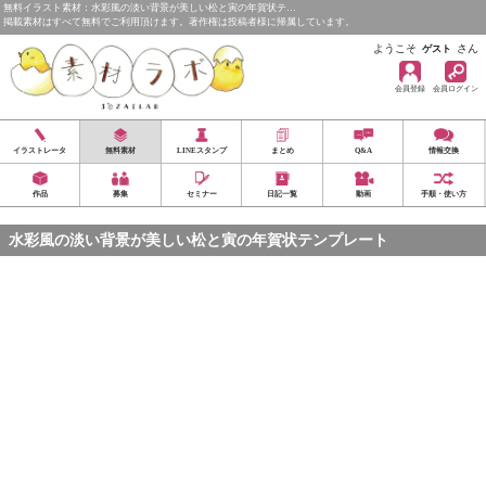
無料イラスト素材：水彩風の淡い背景が美しい松と寅の年賀状テ…
掲載素材はすべて無料でご利用頂けます。著作権は投稿者様に帰属しています。
ようこそ
さん
ゲスト
会員登録
会員ログイン
イラストレータ
無料素材
LINEスタンプ
まとめ
Q&A
情報交換
作品
募集
セミナー
日記一覧
動画
手順・使い方
水彩風の淡い背景が美しい松と寅の年賀状テンプレート