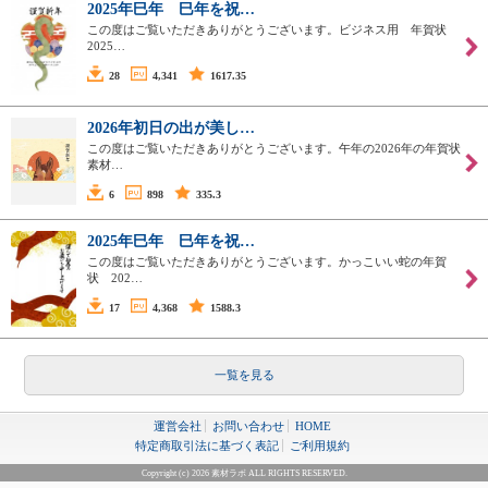
2025年巳年 巳年を祝…
この度はご覧いただきありがとうございます。ビジネス用 年賀状
2025…
28
4,341
1617.35
2026年初日の出が美し…
この度はご覧いただきありがとうございます。午年の2026年の年賀状
素材…
6
898
335.3
2025年巳年 巳年を祝…
この度はご覧いただきありがとうございます。かっこいい蛇の年賀
状 202…
17
4,368
1588.3
一覧を見る
運営会社
お問い合わせ
HOME
特定商取引法に基づく表記
ご利用規約
Copyright (c) 2026 素材ラボ ALL RIGHTS RESERVED.