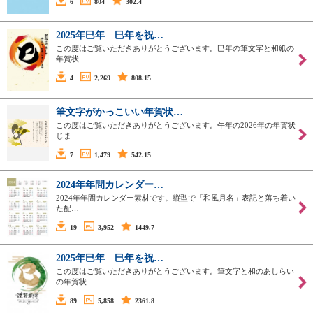
6
804
302.4
2025年巳年 巳年を祝…
この度はご覧いただきありがとうございます。巳年の筆文字と和紙の
年賀状 …
4
2,269
808.15
筆文字がかっこいい年賀状…
この度はご覧いただきありがとうございます。午年の2026年の年賀状
じま…
7
1,479
542.15
2024年年間カレンダー…
2024年年間カレンダー素材です。縦型で「和風月名」表記と落ち着い
た配…
19
3,952
1449.7
2025年巳年 巳年を祝…
この度はご覧いただきありがとうございます。筆文字と和のあしらい
の年賀状…
89
5,858
2361.8