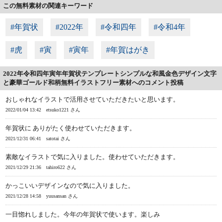
この無料素材の関連キーワード
#年賀状
#2022年
#令和四年
#令和4年
#虎
#寅
#寅年
#年賀はがき
2022年令和四年寅年年賀状テンプレートシンプルな和風金色デザイン文字
と豪華ゴールド和柄無料イラストフリー素材へのコメント投稿
おしゃれなイラストで活用させていただきたいと思います。
2022/01/04 13:42
etsuko1221 さん
年賀状に ありがたく使わせていただきます。
2021/12/31 06:41
satotai さん
素敵なイラストで気に入りました。使わせていただきます。
2021/12/29 21:36
tahiro622 さん
かっこいいデザインなので気に入りました。
2021/12/28 14:58
yuusansan さん
一目惚れしました。今年の年賀状で使います。楽しみ