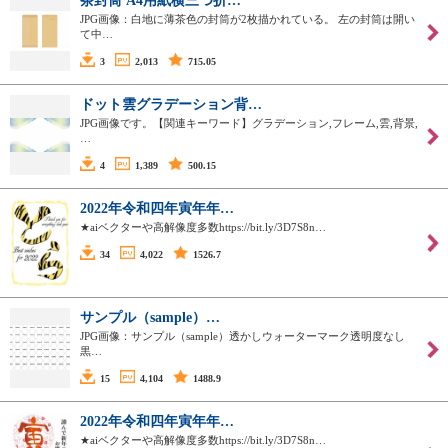
茶封筒 A4用紙横三つ折…
JPG画像：白地に薄茶色の封筒が2枚描かれている。 左の封筒は開い
て中…
3
2,013
715.05
ドット雲グラデーション背…
JPG画像です。【関連キーワード】グラデーション,フレーム,雲,背景,
…
4
1,389
500.15
2022年令和四年寅年年…
★aiベクターや高解像度多数https://bit.ly/3D7S8n…
34
4,022
1526.7
サンプル（sample）…
JPG画像：サンプル（sample）透かしウォーターマーク透明度なし
黒…
15
4,104
1488.9
2022年令和四年寅年年…
★aiベクターや高解像度多数https://bit.ly/3D7S8n…