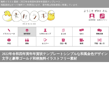
無料イラスト素材：2022年令和四年寅年年賀状テンプレート…
掲載素材はすべて無料でご利用頂けます。著作権は投稿者様に帰属しています。
ようこそ
さん
ゲスト
会員登録
会員ログイン
イラストレータ
無料素材
LINEスタンプ
まとめ
Q&A
情報交換
作品
募集
セミナー
日記一覧
動画
手順・使い方
2022年令和四年寅年年賀状テンプレートシンプルな和風金色デザイン
文字と豪華ゴールド和柄無料イラストフリー素材