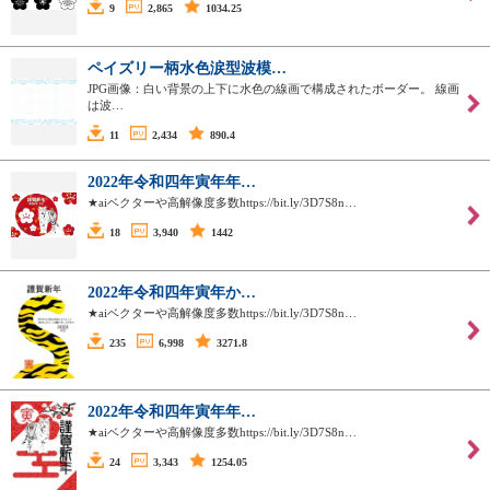
9
2,865
1034.25
ペイズリー柄水色涙型波模…
JPG画像：白い背景の上下に水色の線画で構成されたボーダー。 線画
は波…
11
2,434
890.4
2022年令和四年寅年年…
★aiベクターや高解像度多数https://bit.ly/3D7S8n…
18
3,940
1442
2022年令和四年寅年か…
★aiベクターや高解像度多数https://bit.ly/3D7S8n…
235
6,998
3271.8
2022年令和四年寅年年…
★aiベクターや高解像度多数https://bit.ly/3D7S8n…
24
3,343
1254.05