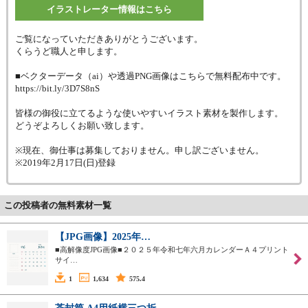
イラストレーター情報はこちら
ご覧になっていただきありがとうございます。
くらうど職人と申します。
■ベクターデータ（ai）や透過PNG画像はこちらで無料配布中です。
https://bit.ly/3D7S8nS
皆様の御役に立てるような使いやすいイラスト素材を製作します。
どうぞよろしくお願い致します。
※現在、御仕事は募集しておりません。申し訳ございません。
※2019年2月17日(日)登録
この投稿者の無料素材一覧
【JPG画像】2025年…
■高解像度JPG画像■２０２５年令和七年六月カレンダーＡ４プリント
サイ…
1
1,634
575.4