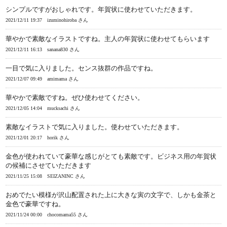
シンプルですがおしゃれです。年賀状に使わせていただきます。
2021/12/11 19:37
izuminohiroba さん
華やかで素敵なイラストですね。主人の年賀状に使わせてもらいます
2021/12/11 16:13
sanana830 さん
一目で気に入りました。センス抜群の作品ですね。
2021/12/07 09:49
amimama さん
華やかで素敵ですね。ぜひ使わせてください。
2021/12/05 14:04
mucksachi さん
素敵なイラストで気に入りました。使わせていただきます。
2021/12/01 20:17
horik さん
金色が使われていて豪華な感じがとても素敵です。ビジネス用の年賀状
の候補にさせていただきます
2021/11/25 15:08
SEIZANINC さん
おめでたい模様が沢山配置された上に大きな寅の文字で、しかも金茶と
金色で豪華ですね。
2021/11/24 00:00
chocomama55 さん