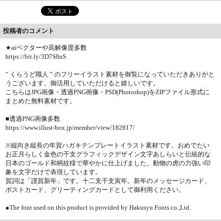
投稿者のコメント
★aiベクターや高解像度多数
https://bit.ly/3D7S8nS
” くらうど職人 ” のフリーイラスト素材を御覧になっていただきありがと
うございます。御活用していただけると嬉しいです。
こちらはJPG画像・透過PNG画像・PSD(Photoshop)をZIPファイル形式に
まとめた無料素材です。
■透過PNG画像多数
https://www.illust-box.jp/member/view/182817/
※縦向き縦長の年賀ハガキテンプレートイラスト素材です。おめでたい
お正月らしく金色の干支グラフィックデザイン文字あしらいと伝統的な
日本のゴールド和柄紋様で華やかに仕上げました。動物の虎の力強い印
象を文字だけで表現しています。
賀詞は「謹賀新年」です。十二支干支寅年。新年のメッセージカード、
ポストカード、グリーティングカードとして御利用ください。
●The font used on this product is provided by Hakusyu Fonts co.,Ltd.