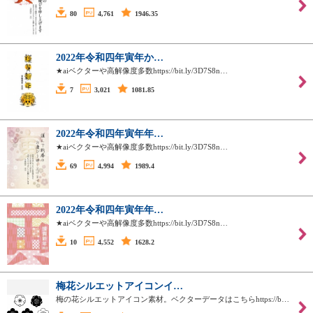
80
4,761
1946.35
2022年令和四年寅年か…
★aiベクターや高解像度多数https://bit.ly/3D7S8n…
7
3,021
1081.85
2022年令和四年寅年年…
★aiベクターや高解像度多数https://bit.ly/3D7S8n…
69
4,994
1989.4
2022年令和四年寅年年…
★aiベクターや高解像度多数https://bit.ly/3D7S8n…
10
4,552
1628.2
梅花シルエットアイコンイ…
梅の花シルエットアイコン素材。ベクターデータはこちらhttps://b…