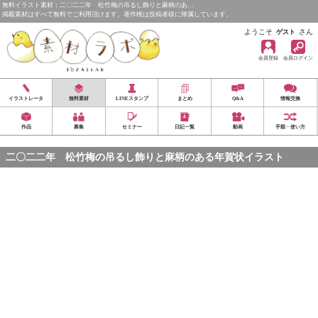
無料イラスト素材：二〇二二年 松竹梅の吊るし飾りと麻柄のあ…
掲載素材はすべて無料でご利用頂けます。著作権は投稿者様に帰属しています。
ようこそ
さん
ゲスト
会員登録
会員ログイン
イラストレータ
無料素材
LINEスタンプ
まとめ
Q&A
情報交換
作品
募集
セミナー
日記一覧
動画
手順・使い方
二〇二二年 松竹梅の吊るし飾りと麻柄のある年賀状イラスト