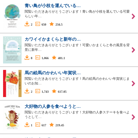
青い鳥が小枝を運んでいる…
閲覧いただきありがとうございます！青い鳥が小枝を運んでいる可愛
らしい年…
2
650
234.5
カワイイかまくらと新年の…
閲覧いただきありがとうございます！可愛いかまくらと冬の風景を背
景に新年…
8
1,066
401.1
馬の絵馬のかわいい年賀状…
閲覧いただきありがとうございます！馬の絵馬のかわいい年賀状じま
いのお知…
2
1,743
617.05
大好物の人参を食べようと…
閲覧いただきありがとうございます！大好物の人参ステーキを食べよ
うとして…
1
617
219.45