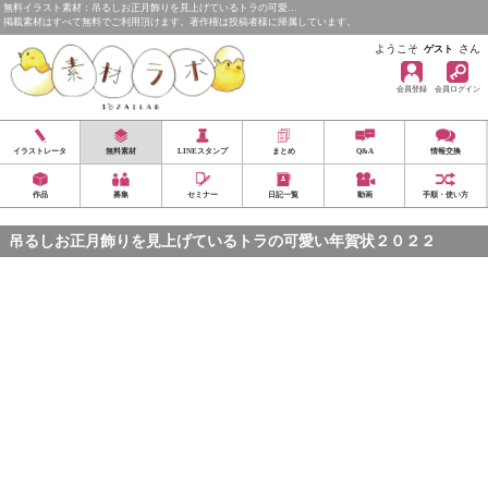
無料イラスト素材：吊るしお正月飾りを見上げているトラの可愛…
掲載素材はすべて無料でご利用頂けます。著作権は投稿者様に帰属しています。
ようこそ
さん
ゲスト
会員登録
会員ログイン
イラストレータ
無料素材
LINEスタンプ
まとめ
Q&A
情報交換
作品
募集
セミナー
日記一覧
動画
手順・使い方
吊るしお正月飾りを見上げているトラの可愛い年賀状２０２２