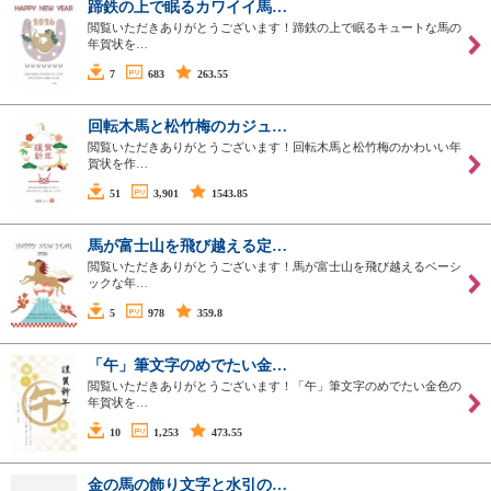
蹄鉄の上で眠るカワイイ馬…
閲覧いただきありがとうございます！蹄鉄の上で眠るキュートな馬の
年賀状を…
7
683
263.55
回転木馬と松竹梅のカジュ…
閲覧いただきありがとうございます！回転木馬と松竹梅のかわいい年
賀状を作…
51
3,901
1543.85
馬が富士山を飛び越える定…
閲覧いただきありがとうございます！馬が富士山を飛び越えるベーシ
ックな年…
5
978
359.8
「午」筆文字のめでたい金…
閲覧いただきありがとうございます！「午」筆文字のめでたい金色の
年賀状を…
10
1,253
473.55
金の馬の飾り文字と水引の…