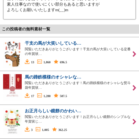
素人仕事なので使いにくい部分もあると思いますが
よろしくお願いいたしますm(__)m
この投稿者の無料素材一覧
干支の馬が大笑いしている…
閲覧いただきありがとうございます！干支の馬が大笑いしている定番
の年賀状…
13
1,860
696.5
馬の蹄鉄模様のオシャレな…
閲覧いただきありがとうございます！馬の蹄鉄模様のオシャレな熨斗
袋年賀状…
17
1,280
507.5
お正月らしい鏡餅のかわい…
閲覧いただきありがとうございます！お正月らしい鏡餅のシンプルな
年賀状じ…
3
1,005
362.25