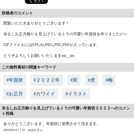
投稿者のコメント
閲覧いただきありがとうございます！
吊るしお正月飾りを見上げているトラの可愛い年賀状を作りました(^^♪
ZIPファイルにはEPS,AI,JPEG,PNG,PDFが入っています。
どうぞよろしくお願いいたしますm(__)m
この無料素材の関連キーワード
#年賀状
#２０２２年
#寅
#虎
#梅
#お正月
#カワイイ
#イラスト
吊るしお正月飾りを見上げているトラの可愛い年賀状２０２２へのコメン
ト投稿
ありがとうございます。年賀状に使用させて頂きます。
2023/04/24 17:19
ruiijyu さん