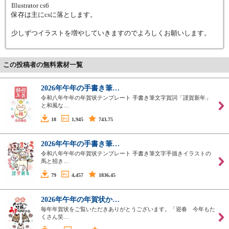
Illustrator cs6
保存は主にcsに落とします。
少しずつイラストを増やしていきますのでよろしくお願いします。
この投稿者の無料素材一覧
2026年午年の手書き筆…
令和八年午年の年賀状テンプレート 手書き筆文字賀詞「謹賀新年」
と和風な…
18
1,945
743.75
2026年午年の手書き筆…
令和八年午年の年賀状テンプレート 手書き筆文字手描きイラストの
馬と招き…
79
4,457
1836.45
2026年午年の年賀状か…
毎年年賀状をご覧いただきありがとうございます。「迎春 今年もた
くさん笑…