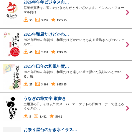
2026年午年ビジネス向…
毎年年賀状をご覧いただきありがとうございます。ビジネス・フォー
マル向け…
55
3,895
1555.75
2025年和風だけどかわ…
2025年巳年の年賀状、和風だけどかわいさもある筆描きへびのシンボ
ルマ…
65
2,833
1219.05
2025年巳年の和風年賀…
2025年巳年の年賀状、和風だけど楽しい筆で描いた笑顔のへびのい
る、縦…
25
3,909
1455.65
うなぎの筆文字 縦書き
土用丑の日、それ以外のスーパーマーケットの鮮魚コーナーで使える
うなぎの…
5
1,482
536.2
お祭り屋台のかき氷イラス…