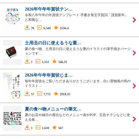
2026年午年年賀状テン…
令和八年午年の年賀状テンプレート 手書き筆文字賀詞「謹賀新年」
と和風な…
76
6,544
2556.4
土用丑の日に使えるうな重…
夏の食べ物、土用丑の日に使えるうな重のイラストの筆手描きバージ
ョンです…
1
1,551
546.35
2026年午年年賀状じま…
毎年年賀状をご覧いただきありがとうございます。白い置物風の馬の
イラスト…
57
7,771
2919.35
夏の食べ物メニューの筆文…
夏のお店や縁日の屋台などのメニュー表やPOP、広告チラシなどに使
える食…
1
1,610
567