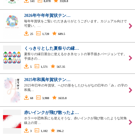
141
8,078
3320.8
2026年午年年賀状テン…
毎年年賀状をご覧いただきありがとうございます。カジュアル向けで
可愛い、…
25
1,720
689.5
くっきりとした夏祭りの縁…
夏祭りの縁日屋台に使えるかき氷セットの筆手描きバージョンです。
手描きの…
5
1,571
567.35
2025年和風年賀状テン…
2025年巳年の年賀状、へびの形をしたひらがなの巳年の「み」の字の
和風…
68
3,988
1633.8
赤いインクが飛び散ったよ…
ホラーや恐怖系にも使えそうな、赤いインクが飛び散ったような対角
線上の背…
3
1,102
396.2