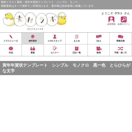
無料イラスト素材：寅年年賀状テンプレート シンプル モノク…
掲載素材はすべて無料でご利用頂けます。著作権は投稿者様に帰属しています。
ようこそ
さん
ゲスト
会員登録
会員ログイン
イラストレータ
無料素材
LINEスタンプ
まとめ
Q&A
情報交換
作品
募集
セミナー
日記一覧
動画
手順・使い方
寅年年賀状テンプレート シンプル モノクロ 黒一色 とらひらが
な文字