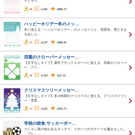
ートマー…
0
3,105
1086.75
ハッピーホリデー冬のメッ…
冬に使える「ハッピーホリデー」のメッセージと、雪景色、雪だるま
をあしら…
1
4,237
1486.45
四葉のクローバーメッセー…
【文字なしタイプ】通年でサンクスカードに使える、四葉のクローバ
ー・グリ…
0
3,193
1117.55
クリスマスツリーメッセー…
【文字なしタイプ】冬の時期やクリスマスに使える、クリスマスツリ
ー・雪景…
1
3,435
1205.75
学校の校舎,サッカーボー…
クレヨン風の味があるタッチで、スポーツのモチーフを書きました。
「ブレ」…