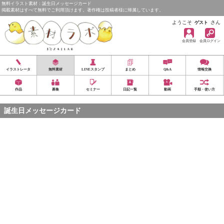
無料イラスト素材：誕生日メッセージカード
掲載素材はすべて無料でご利用頂けます。著作権は投稿者様に帰属しています。
ようこそ
さん
ゲスト
会員登録
会員ログイン
イラストレータ
無料素材
LINEスタンプ
まとめ
Q&A
情報交換
作品
募集
セミナー
日記一覧
動画
手順・使い方
誕生日メッセージカード