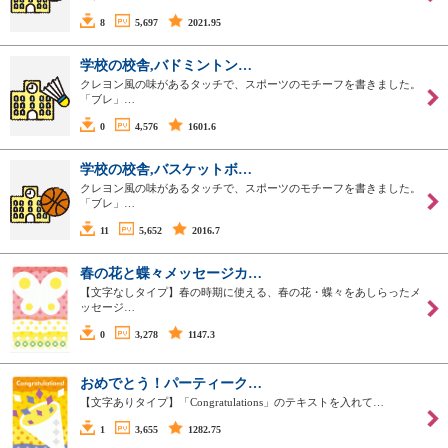
8
5,697
2021.95
学校の校舎,バドミントン…
クレヨン風の味があるタッチで、スポーツのモチーフを書きました。
「ブレ」…
0
4,576
1601.6
学校の校舎,バスケットボ…
クレヨン風の味があるタッチで、スポーツのモチーフを書きました。
「ブレ」…
11
5,652
2016.7
春の花と蝶々メッセージカ…
【文字なしタイプ】春の時期に使える、春の花・蝶々をあしらったメ
ッセージ…
0
3,278
1147.3
おめでとう！パーティーク…
【文字ありタイプ】「Congratulations」のテキストを入れて…
1
3,655
1282.75