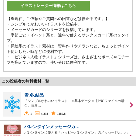
イラストレーター情報はこちら
【※現在、ご依頼やご質問への回答などは停止中です。】
・シンプルでかわいいイラストを投稿中。
・メッセージカードのシリーズを投稿しています。
季節ごと・イベント系と、通年で使えるサンクスカード系の２タイ
プ。
・挿絵系のイラスト素材は、資料作りやチラシなど、ちょっとポイン
ト使いしたい時などに便利です。
・「ビジネス人物イラスト」シリーズは、さまざまなポーズやモチー
フを揃えていますので、使い分けに便利です。
この投稿者の無料素材一覧
雪,冬,結晶
「シンプルかわいいイラスト」＝基本データ＝【PNGファイルの場
合、背景…
1
4,238
1486.8
バレンタインメッセージカ…
バレンタインに使える「ハッピーバレンタイン」のメッセージと、ハ