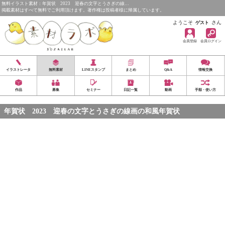
無料イラスト素材：年賀状 2023 迎春の文字とうさぎの線…
掲載素材はすべて無料でご利用頂けます。著作権は投稿者様に帰属しています。
ようこそ
さん
ゲスト
会員登録
会員ログイン
イラストレータ
無料素材
LINEスタンプ
まとめ
Q&A
情報交換
作品
募集
セミナー
日記一覧
動画
手順・使い方
年賀状 2023 迎春の文字とうさぎの線画の和風年賀状