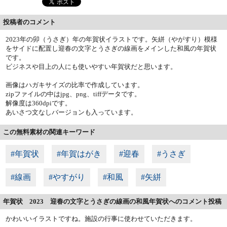
投稿者のコメント
2023年の卯（うさぎ）年の年賀状イラストです。矢絣（やがすり）模様
をサイドに配置し迎春の文字とうさぎの線画をメインした和風の年賀状
です。
ビジネスや目上の人にも使いやすい年賀状だと思います。
画像はハガキサイズの比率で作成しています。
zipファイルの中はjpg、png、tiffデータです。
解像度は360dpiです。
あいさつ文なしバージョンも入っています。
この無料素材の関連キーワード
#年賀状
#年賀はがき
#迎春
#うさぎ
#線画
#やすがり
#和風
#矢絣
年賀状 2023 迎春の文字とうさぎの線画の和風年賀状へのコメント投稿
かわいいイラストですね。施設の行事に使わせていただきます。