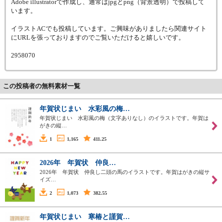
Adobe illustratorで作成し、通常はjpgとpng（背景透明）で投稿して
います。
イラストACでも投稿しています。ご興味がありましたら関連サイト
にURLを張っておりますのでご覧いただけると嬉しいです。
2958070
この投稿者の無料素材一覧
年賀状じまい 水彩風の梅…
年賀状じまい 水彩風の梅（文字ありなし）のイラストです。年賀は
がきの縦…
1
1,165
411.25
2026年 年賀状 仲良…
2026年 年賀状 仲良し二頭の馬のイラストです。年賀はがきの縦サ
イズ…
2
1,073
382.55
年賀状じまい 寒椿と謹賀…