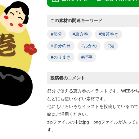
この素材の関連キーワード
#節分
#恵方巻
#海苔巻き
#節分の日
#おかめ
#鬼
#のりまき
#行事
投稿者のコメント
節分で使える恵方巻のイラストです。WEBや
などにも使いやすい素材です。
他にもいろいろなイラストを投稿しているので
緒にご活用ください。
zipファイルの中はjpg、pngファイルが入って
す。