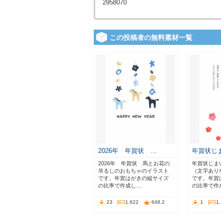
2958070
この投稿者の無料素材一覧
2026年 年賀状 …
年賀状じ
2026年 年賀状 馬とお花の
年賀状じま
吊るしのおもちゃのイラスト
（文字あり
です。年賀はがきの縦サイズ
です。年賀
の比率で作成し…
の比率で作
23
1,622
648.2
1
1