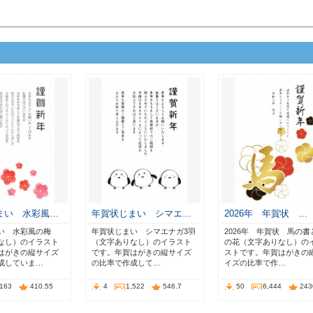
まい 水彩風…
年賀状じまい シマエ…
2026年 年賀状 …
い 水彩風の梅
年賀状じまい シマエナガ3羽
2026年 年賀状 馬の書
なし）のイラスト
（文字ありなし）のイラスト
の花（文字ありなし）の
はがきの縦サイズ
です。年賀はがきの縦サイズ
ストです。年賀はがきの
成していま…
の比率で作成して…
イズの比率で作…
,163
410.55
4
1,522
546.7
50
6,444
243