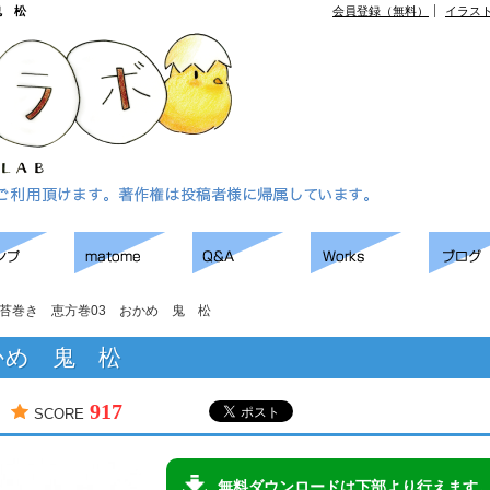
鬼 松
会員登録（無料）
イラス
苔巻き 恵方巻03 おかめ 鬼 松
かめ 鬼 松
917
SCORE
無料ダウンロードは下部より行えます