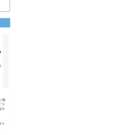
と梅
イラ
縦サ
0.4