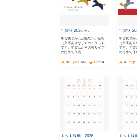
年賀状 2026 三…
年賀状 20
年賀状 2026 三頭のかける馬
年賀状 20
（文字ありなし）のイラスト
（文字あり
です。年賀はがきの横サイズ
です。年賀
の比率で作成…
の比率で作
37
4,104
1565.9
6
1
ドット線柄 2026…
ドット線柄