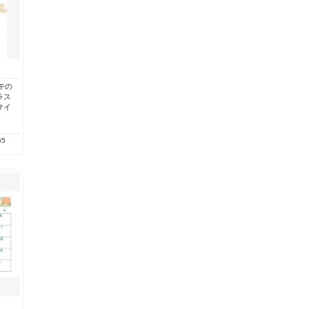
午の
ラス
サイ
65