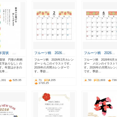
 年賀状 …
フルーツ柄 2026…
フルーツ柄 2026…
年賀状 円形の和柄
フルーツ柄 2026年2月カレン
フルーツ柄 2026年6月
文字ありなし）の
ダー いちごのイラストです。
ダー メロンのイラスト
す。年賀はがきの
2026年の月間カレンダーで
す。2026年の月間カレン
比率…
す。季節…
です。季節…
1,331
525.35
71
4,205
50
1,603
736
1720.25