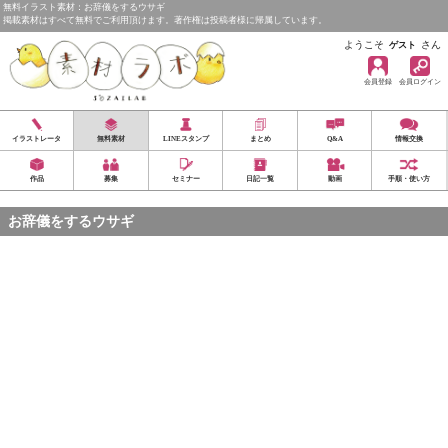
無料イラスト素材：お辞儀をするウサギ
掲載素材はすべて無料でご利用頂けます。著作権は投稿者様に帰属しています。
ようこそ
さん
ゲスト
会員登録
会員ログイン
イラストレータ
無料素材
LINEスタンプ
まとめ
Q&A
情報交換
作品
募集
セミナー
日記一覧
動画
手順・使い方
お辞儀をするウサギ