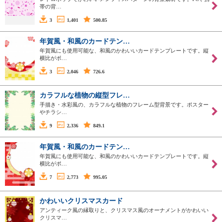
帯の背…
3
1,401
500.85
年賀風・和風のカードテン…
年賀風にも使用可能な、和風のかわいいカードテンプレートです。縦
横比がポ…
3
2,046
726.6
カラフルな植物の縦型フレ…
手描き・水彩風の、カラフルな植物のフレーム型背景です。ポスター
やチラシ…
9
2,336
849.1
年賀風・和風のカードテン…
年賀風にも使用可能な、和風のかわいいカードテンプレートです。縦
横比がポ…
7
2,773
995.05
かわいいクリスマスカード
アンティーク風の縁取りと、クリスマス風のオーナメントがかわいい
クリスマ…