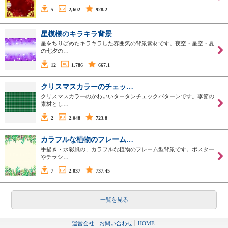
5
2,602
928.2
星模様のキラキラ背景
星をちりばめたキラキラした雰囲気の背景素材です。夜空・星空・夏
の七夕の…
12
1,786
667.1
クリスマスカラーのチェッ…
クリスマスカラーのかわいいタータンチェックパターンです。季節の
素材とし…
2
2,048
723.8
カラフルな植物のフレーム…
手描き・水彩風の、カラフルな植物のフレーム型背景です。ポスター
やチラシ…
7
2,037
737.45
一覧を見る
運営会社
お問い合わせ
HOME