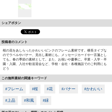
シェアボタン
投稿者のコメント
桜の花をあしらったかわいいピンクのフレーム素材です。横長タイプな
のでラベルやバナー、見出し素材にも。メッセージカードや一言箋とし
ても。春の季節の素材として。また、お祝いや慶事に。卒業・入学・卒
園・入園、入社や歓送迎会など、学校・会社・各種施設でのご利用にも
どう
この無料素材の関連キーワード
#フレーム
#桜
#花
#バナー
#かわいい
#上品
#和風
#緑