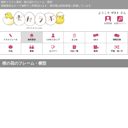
無料イラスト素材：桜の花のフレーム・横型
掲載素材はすべて無料でご利用頂けます。著作権は投稿者様に帰属しています。
ようこそ
さん
ゲスト
会員登録
会員ログイン
イラストレータ
無料素材
LINEスタンプ
まとめ
Q&A
情報交換
作品
募集
セミナー
日記一覧
動画
手順・使い方
桜の花のフレーム・横型