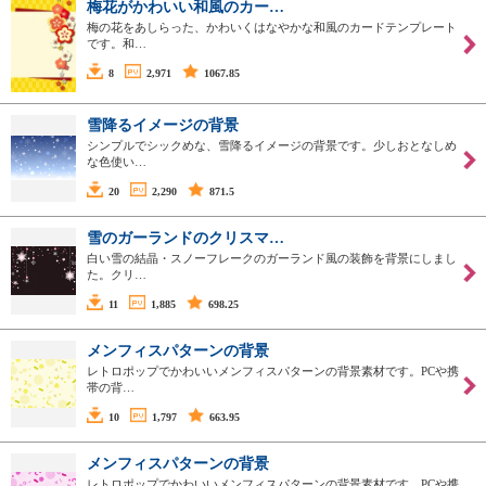
梅花がかわいい和風のカー…
梅の花をあしらった、かわいくはなやかな和風のカードテンプレート
です。和…
8
2,971
1067.85
雪降るイメージの背景
シンプルでシックめな、雪降るイメージの背景です。少しおとなしめ
な色使い…
20
2,290
871.5
雪のガーランドのクリスマ…
白い雪の結晶・スノーフレークのガーランド風の装飾を背景にしまし
た。クリ…
11
1,885
698.25
メンフィスパターンの背景
レトロポップでかわいいメンフィスパターンの背景素材です。PCや携
帯の背…
10
1,797
663.95
メンフィスパターンの背景
レトロポップでかわいいメンフィスパターンの背景素材です。PCや携