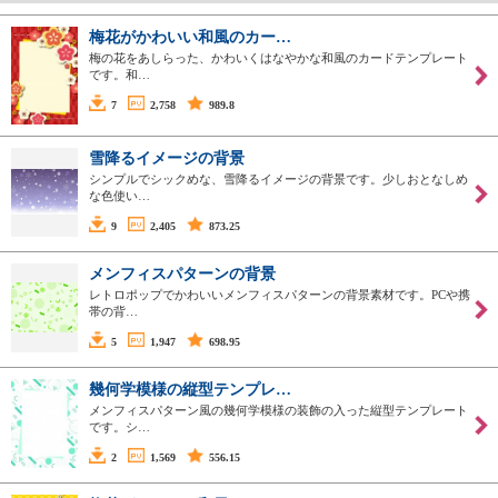
梅花がかわいい和風のカー…
梅の花をあしらった、かわいくはなやかな和風のカードテンプレート
です。和…
7
2,758
989.8
雪降るイメージの背景
シンプルでシックめな、雪降るイメージの背景です。少しおとなしめ
な色使い…
9
2,405
873.25
メンフィスパターンの背景
レトロポップでかわいいメンフィスパターンの背景素材です。PCや携
帯の背…
5
1,947
698.95
幾何学模様の縦型テンプレ…
メンフィスパターン風の幾何学模様の装飾の入った縦型テンプレート
です。シ…
2
1,569
556.15