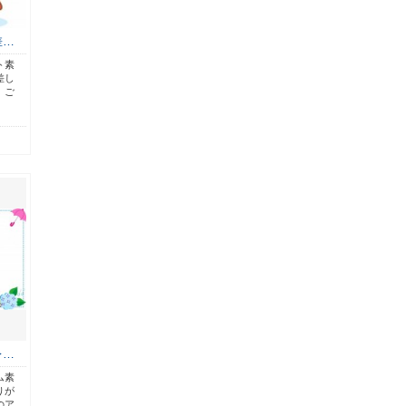
差…
ト素
差し
。ご
レ…
ム素
りが
のア