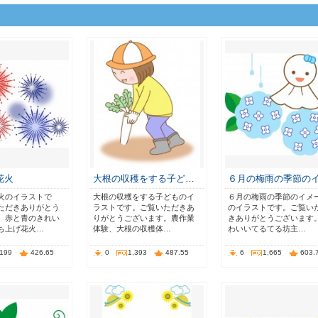
花火
大根の収穫をする子ど…
６月の梅雨の季節の
火のイラストで
大根の収穫をする子どものイ
６月の梅雨の季節のイメ
ただきありがとう
ラストです。ご覧いただきあ
のイラストです。ご覧い
。赤と青のきれい
りがとうございます。農作業
きありがとうございます
ち上げ花火…
体験、大根の収穫体…
わいいてるてる坊主…
,199
426.65
0
1,393
487.55
6
1,665
603.