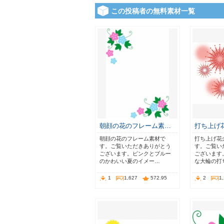
この投稿者の無料素材一覧
朝顔の花のフレーム素…
打ち上げ
朝顔の花のフレーム素材で
打ち上げ花
す。ご覧いただきありがとう
す。ご覧い
ございます。ピンクとブルー
ございます
のかわいい夏のイメー…
な大輪の打
1
1,627
572.95
2
1