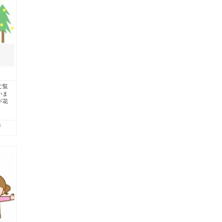
ご覧
いま
ギ花
4