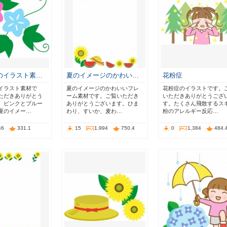
のイラスト素…
夏のイメージのかわい…
花粉症
イラスト素材で
夏のイメージのかわいいフレ
花粉症のイラストです。
ただきありがとう
ーム素材です。ご覧いただき
いただきありがとうござ
。ピンクとブルー
ありがとうございます。ひま
す。たくさん飛散するス
夏のイメー…
わり、すいか、麦わ…
粉のアレルギー反応…
46
331.1
15
1,994
750.4
0
1,384
484.