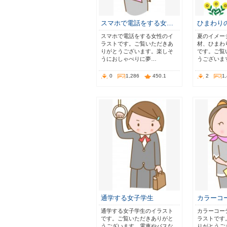
スマホで電話をする女…
ひまわり
スマホで電話をする女性のイ
夏のイメー
ラストです。ご覧いただきあ
材、ひまわ
りがとうございます。楽しそ
です。ご覧
うにおしゃべりに夢…
うございま
0
1,286
450.1
2
1
通学する女子学生
カラーコ
通学する女子学生のイラスト
カラーコー
です。ご覧いただきありがと
ラストです
うございます。電車やバスな
りがとうご