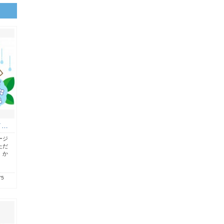
イ…
ージ
ただ
。か
75