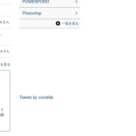
POWERPOINT
Photoshop
awa さん
一覧を見る
ん
esa さん
覧を見る
Tweets by sozailab
スト
・枠