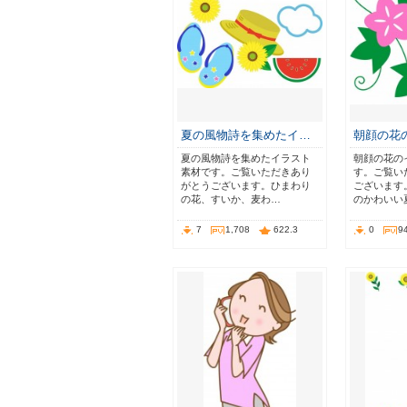
夏の風物詩を集めたイ…
朝顔の花
夏の風物詩を集めたイラスト
朝顔の花の
素材です。ご覧いただきあり
す。ご覧い
がとうございます。ひまわり
ございます
の花、すいか、麦わ…
のかわいい
7
1,708
622.3
0
9