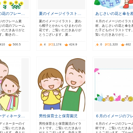
の花のフレー…
夏のイメージイラスト…
あじさいの花と傘を
ジのフレーム素
夏のイメージイラスト、麦わ
６月のイメージのイラス
りの花のフレーム
ら帽子とかわいいひまわりの
材、あじさいの花と傘を
いただきありがと
花です。ご覧いただきありが
た子どものイラストです
す。動きの…
とうございます。夏…
覧いただきありがと…
,410
500.5
4
1,174
424.9
0
1,320
462
ーディネータ…
男性保育士と保育園児
６月のイメージのフ
ディネーターのイ
男性保育士と保育園児のイラ
６月のイメージのフレー
。ご覧いただきあ
ストです。ご覧いただきあり
材です。ご覧いただきあ
ざいます。色とり
がとうございます。先生と楽
とうございます。ブルー