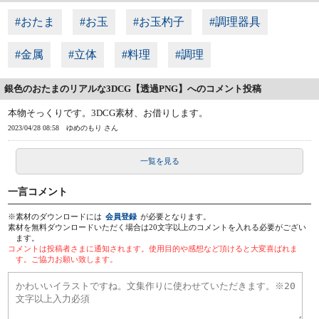
#おたま
#お玉
#お玉杓子
#調理器具
#金属
#立体
#料理
#調理
銀色のおたまのリアルな3DCG【透過PNG】へのコメント投稿
本物そっくりです。3DCG素材、お借りします。
2023/04/28 08:58
ゆめのもり さん
一覧を見る
一言コメント
※素材のダウンロードには
会員登録
が必要となります。
素材を無料ダウンロードいただく場合は20文字以上のコメントを入れる必要がござい
ます。
コメントは投稿者さまに通知されます。使用目的や感想など頂けると大変喜ばれま
す。ご協力お願い致します。