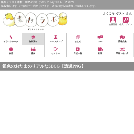
無料イラスト素材：銀色のおたまのリアルな3DCG【透過PN…
掲載素材はすべて無料でご利用頂けます。著作権は投稿者様に帰属しています。
ようこそ
さん
ゲスト
会員登録
会員ログイン
イラストレータ
無料素材
LINEスタンプ
まとめ
Q&A
情報交換
作品
募集
セミナー
日記一覧
動画
手順・使い方
銀色のおたまのリアルな3DCG【透過PNG】