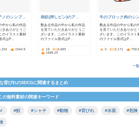
アノのシンプ…
画鋲(押しピン)のア…
牛のブロック肉のシ
の中から私の作品
数ある作品の中から私の作品
数ある作品の中から私の
だきありがとうご
を見ていただきありがとうご
を見ていただきありがと
このイラスト素材
ざいます。このイラスト素材
ざいます。このイラスト
形式はP…
のファイル形式はP…
のファイル形式はP…
4,254
1544.9
19
4,665
0
2,171
759.
1699.25
一
な背びれの3DCGに関連するまとめ
この無料素材の関連キーワード
メ
#鮫
#シャチ
#動物
#背びれ
#水面
#危険
物