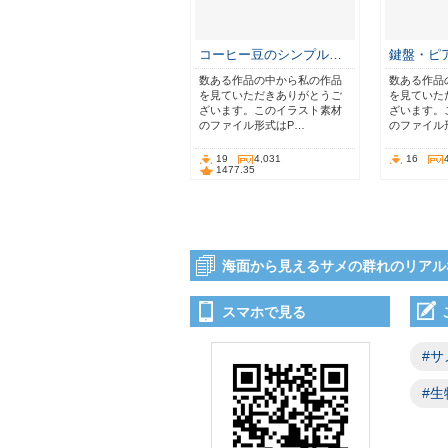
コーヒー豆のシンプル…
鍵盤・ピ
数ある作品の中から私の作品
数ある作品
を見ていただきありがとうご
を見ていた
ざいます。このイラスト素材
ざいます。
のファイル形式はP…
のファイル
19
4,031
16
1477.35
海面から見えるサメの群れのリアル
スマホで見る
#サ
#生