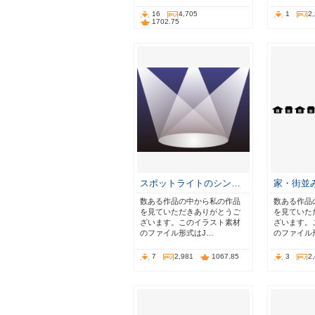
16
4,705
1
2
1702.75
スポットライトのシン…
家・街並
数ある作品の中から私の作品
数ある作品
を見ていただきありがとうご
を見ていた
ざいます。このイラスト素材
ざいます。
のファイル形式はJ…
のファイル
7
2,981
1067.85
3
2