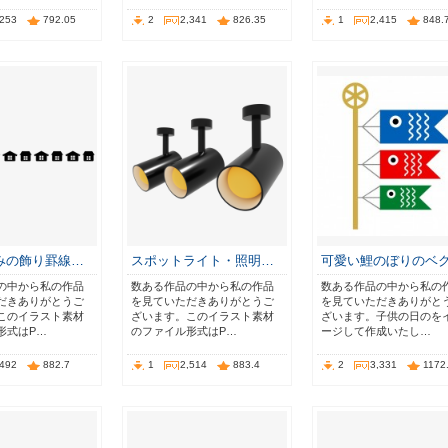
,253
792.05
2
2,341
826.35
1
2,415
848.
みの飾り罫線…
スポットライト・照明…
可愛い鯉のぼりのベ
の中から私の作品
数ある作品の中から私の作品
数ある作品の中から私の
だきありがとうご
を見ていただきありがとうご
を見ていただきありがと
このイラスト素材
ざいます。このイラスト素材
ざいます。子供の日のを
形式はP…
のファイル形式はP…
ージして作成いたし…
,492
882.7
1
2,514
883.4
2
3,331
1172