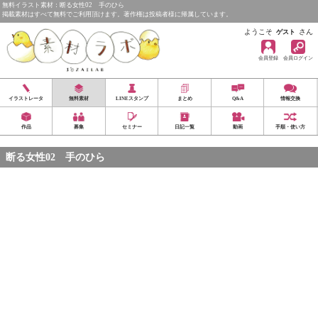
無料イラスト素材：断る女性02 手のひら
掲載素材はすべて無料でご利用頂けます。著作権は投稿者様に帰属しています。
ようこそ
さん
ゲスト
会員登録
会員ログイン
イラストレータ
無料素材
LINEスタンプ
まとめ
Q&A
情報交換
作品
募集
セミナー
日記一覧
動画
手順・使い方
断る女性02 手のひら