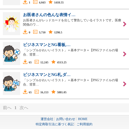
1
4,043
1418.55
お医者さんの色んな表情イ…
お医者さんがレッドカードを出して警告しているイラストです。医療
関係のワ…
0
3,710
1298.5
ビジネスマンとNG看板,…
「シンプルかわいいイラスト」＝基本データ＝【PNGファイルの場
合、背景…
65
12,245
4513.25
ビジネスマンとNG札,ダ…
「シンプルかわいいイラスト」＝基本データ＝【PNGファイルの場
合、背景…
65
16,153
5881.05
前へ
1
次へ
運営会社
お問い合わせ
HOME
特定商取引法に基づく表記
ご利用規約