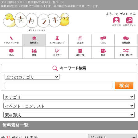
ダメ | 無料イラスト・雛形素材の最新順一覧ページ
掲載素材はすべて無料でご利用頂けます。著作権は投稿者様に帰属しています。
ようこそ
さん
ゲスト
会員登録
会員ログイン
イラストレータ
無料素材
LINEスタンプ
まとめ
Q&A
情報交換
作品
募集
セミナー
日記一覧
動画
手順・使い方
キーワード検索
無料素材一覧
11
全
件中 1-11 表示