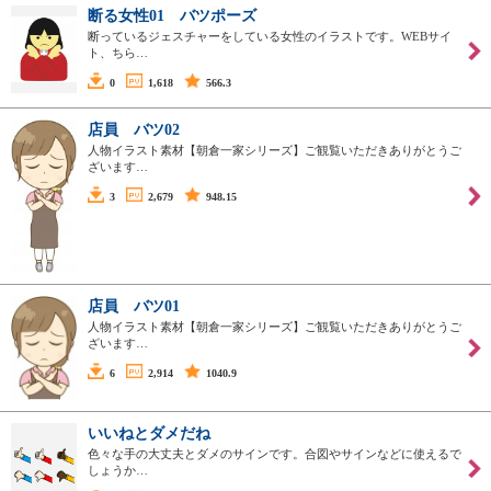
断る女性01 バツポーズ
断っているジェスチャーをしている女性のイラストです。WEBサイ
ト、ちら…
0
1,618
566.3
店員 バツ02
人物イラスト素材【朝倉一家シリーズ】ご観覧いただきありがとうご
ざいます…
3
2,679
948.15
店員 バツ01
人物イラスト素材【朝倉一家シリーズ】ご観覧いただきありがとうご
ざいます…
6
2,914
1040.9
いいねとダメだね
色々な手の大丈夫とダメのサインです。合図やサインなどに使えるで
しょうか…