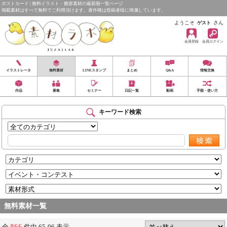
ポストカード | 無料イラスト・雛形素材の最新順一覧ページ
掲載素材はすべて無料でご利用頂けます。著作権は投稿者様に帰属しています。
ようこそ
さん
ゲスト
会員登録
会員ログイン
イラストレータ
無料素材
LINEスタンプ
まとめ
Q&A
情報交換
作品
募集
セミナー
日記一覧
動画
手順・使い方
キーワード検索
無料素材一覧
866
全
件中 65-96 表示