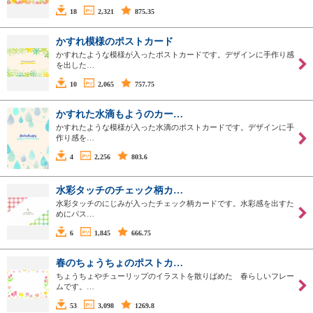
18
2,321
875.35
かすれ模様のポストカード
かすれたような模様が入ったポストカードです。デザインに手作り感
を出した…
10
2,065
757.75
かすれた水滴もようのカー…
かすれたような模様が入った水滴のポストカードです。デザインに手
作り感を…
4
2,256
803.6
水彩タッチのチェック柄カ…
水彩タッチのにじみが入ったチェック柄カードです。水彩感を出すた
めにパス…
6
1,845
666.75
春のちょうちょのポストカ…
ちょうちょやチューリップのイラストを散りばめた 春らしいフレー
ムです。…
53
3,098
1269.8