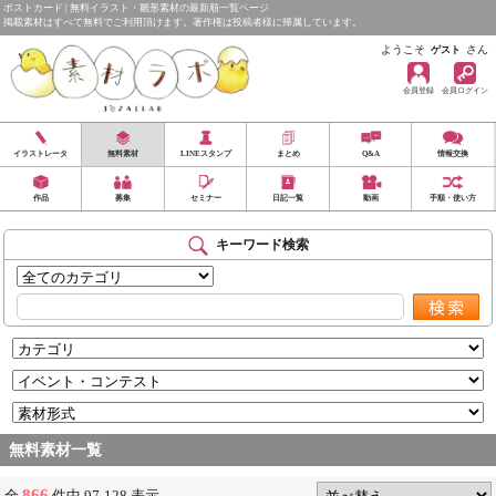
ポストカード | 無料イラスト・雛形素材の最新順一覧ページ
掲載素材はすべて無料でご利用頂けます。著作権は投稿者様に帰属しています。
ようこそ
さん
ゲスト
会員登録
会員ログイン
イラストレータ
無料素材
LINEスタンプ
まとめ
Q&A
情報交換
作品
募集
セミナー
日記一覧
動画
手順・使い方
キーワード検索
無料素材一覧
866
全
件中 97-128 表示