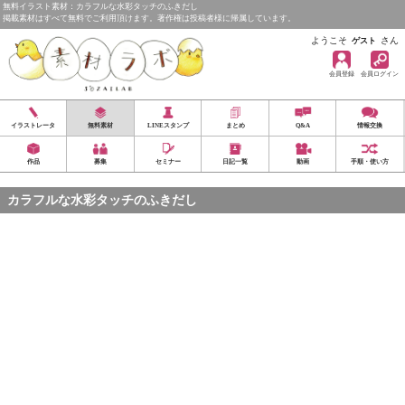
無料イラスト素材：カラフルな水彩タッチのふきだし
掲載素材はすべて無料でご利用頂けます。著作権は投稿者様に帰属しています。
ようこそ
さん
ゲスト
会員登録
会員ログイン
イラストレータ
無料素材
LINEスタンプ
まとめ
Q&A
情報交換
作品
募集
セミナー
日記一覧
動画
手順・使い方
カラフルな水彩タッチのふきだし