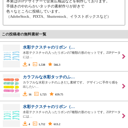
本業はDTPデザイナーで企業広報誌などを制作しております。
手描きのやわらかいタッチの素材作りが好きで
色々なところに投稿しています。
（AdobeStock、PIXTA、Shutterstock、イラストボックスなど）
この投稿者の無料素材一覧
水彩テクスチャのリボン（…
水彩テクスチャの入ったリボンの7種類の形のセットです。ZIPデータ
には…
8
1,538
566.3
カラフルな水彩タッチのふ…
カラフルな水彩タッチのふきだし素材です。 デザインに手作り感を
出したい…
16
1,725
659.75
水彩テクスチャのリボン（…
水彩テクスチャの入ったリボンの7種類の形のセットです。ZIPデータ
には…
4
1,712
613.2