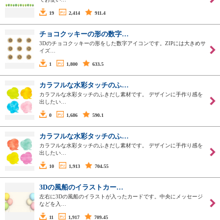
19
2,414
911.4
チョコクッキーの形の数字…
3Dのチョコクッキーの形をした数字アイコンです。ZIPには大きめサ
イズ…
1
1,800
633.5
カラフルな水彩タッチのふ…
カラフルな水彩タッチのふきだし素材です。 デザインに手作り感を
出したい…
0
1,686
590.1
カラフルな水彩タッチのふ…
カラフルな水彩タッチのふきだし素材です。 デザインに手作り感を
出したい…
10
1,913
704.55
3Dの風船のイラストカー…
左右に3Dの風船のイラストが入ったカードです。中央にメッセージ
などを入…
11
1,917
709.45