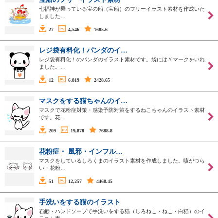
七福神が乗っている宝の船（宝船）のフリーイラスト素材を作成いた
しました…
27
4,546
1685.6
レジ袋有料化！パンダのイ…
レジ袋有料化！のパンダのイラスト素材です。袋には￥マークをいれ
ました。…
12
6,819
2428.65
マスクをする猫ちゃんのイ…
マスクで花粉症対策・感染予防対策をするねこちゃんのイラスト素材
です。花…
209
19,878
7688.8
花粉症・ 風邪・インフル…
マスクをしているしろくまのイラスト素材を作成しました。咳がつら
い・花粉…
51
12,257
4468.45
手洗いをする猫のイラスト
石鹸・ハンドソープで手洗いをする猫（しろねこ・ねこ・白猫）のイ