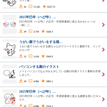
ラスト素…
92
17,245
6357.75
2025年巳年（へび年）…
2025年巳年（へび年）の正月・年賀状素材に使えるかわいいヘビ
（蛇）二…
30
3,758
1420.3
うがい薬でうがいをする猫…
うがい薬でうがいをする猫ちゃんのフリーイラスト素材です。インフ
ルエンザ…
12
5,434
1943.9
パソコンする殿のイラスト
ノートパソコンでなんやかんやしている殿の白黒イラスト素材を作成
しました…
18
4,966
1801.1
2025年巳年（へび年）…
2025年巳年（へび年）の正月・年賀状素材に使える鏡餅を担いだキャ
ラク…
25
4,096
1521.1