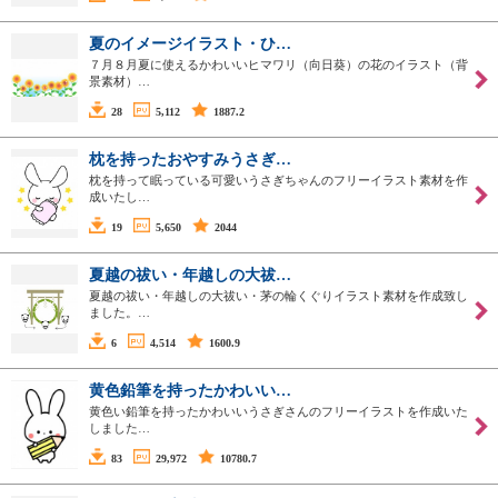
夏のイメージイラスト・ひ…
７月８月夏に使えるかわいいヒマワリ（向日葵）の花のイラスト（背
景素材）…
28
5,112
1887.2
枕を持ったおやすみうさぎ…
枕を持って眠っている可愛いうさぎちゃんのフリーイラスト素材を作
成いたし…
19
5,650
2044
夏越の祓い・年越しの大祓…
夏越の祓い・年越しの大祓い・茅の輪くぐりイラスト素材を作成致し
ました。…
6
4,514
1600.9
黄色鉛筆を持ったかわいい…
黄色い鉛筆を持ったかわいいうさぎさんのフリーイラストを作成いた
しました…
83
29,972
10780.7