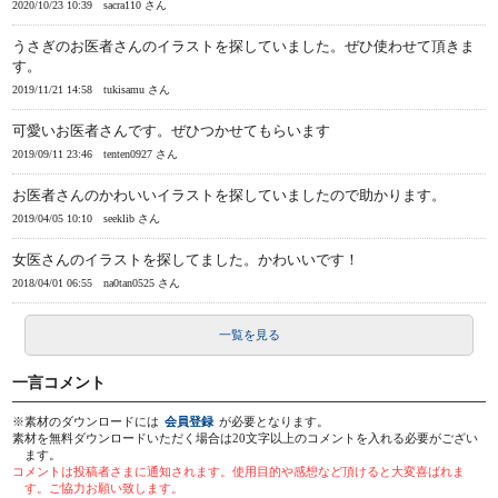
2020/10/23 10:39
sacra110 さん
うさぎのお医者さんのイラストを探していました。ぜひ使わせて頂きま
す。
2019/11/21 14:58
tukisamu さん
可愛いお医者さんです。ぜひつかせてもらいます
2019/09/11 23:46
tenten0927 さん
お医者さんのかわいいイラストを探していましたので助かります。
2019/04/05 10:10
seeklib さん
女医さんのイラストを探してました。かわいいです！
2018/04/01 06:55
na0tan0525 さん
一覧を見る
一言コメント
※素材のダウンロードには
会員登録
が必要となります。
素材を無料ダウンロードいただく場合は20文字以上のコメントを入れる必要がござい
ます。
コメントは投稿者さまに通知されます。使用目的や感想など頂けると大変喜ばれま
す。ご協力お願い致します。