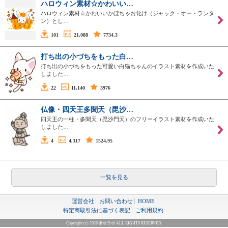
ハロウィン素材☆かわいい…
ハロウィン素材☆かわいいかぼちゃお化け（ジャック・オー・ランタ
ン）とし…
101
21,088
7734.3
打ち出の小づちをもった白…
打ち出の小づちをもった可愛い白猫ちゃんのイラスト素材を作成いた
しました…
22
11,140
3976
仏像・四天王多聞天（毘沙…
四天王の一柱・多聞天（毘沙門天）のフリーイラスト素材を作成いた
しました…
4
4,317
1524.95
一覧を見る
運営会社
お問い合わせ
HOME
特定商取引法に基づく表記
ご利用規約
Copyright (c) 2026 素材ラボ ALL RIGHTS RESERVED.