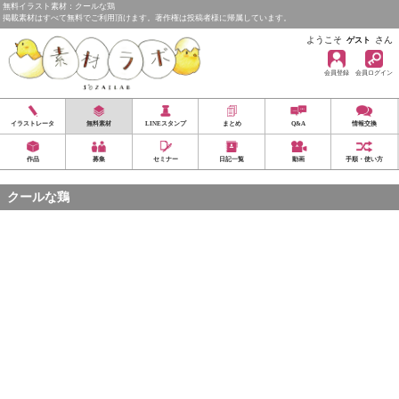
無料イラスト素材：クールな鶏
掲載素材はすべて無料でご利用頂けます。著作権は投稿者様に帰属しています。
ようこそ
さん
ゲスト
会員登録
会員ログイン
イラストレータ
無料素材
LINEスタンプ
まとめ
Q&A
情報交換
作品
募集
セミナー
日記一覧
動画
手順・使い方
クールな鶏