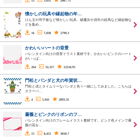
13
5,835
2087.75
懐かしの玩具や縁起物の年…
けん玉や羽子板など懐かしい玩具、破魔矢や戌年の絵馬など縁起物な
どを集め…
16
7,838
2799.3
かわいいハートの背景
バレンタイン向けの背景イラスト素材です。かわいいピンクのハート
がいっぱ…
264
32,317
12234.95
門松とパンダと犬の年賀状…
門松と戌とタイムリーなパンダと色々一緒にしてみました。こちらは
カラーバ…
4
5,941
2093.35
薔薇とピンクのリボンのフ…
バレンタイン向けのフレームイラスト素材です。ピンク色メインで薔
薇の花を…
15
8,452
3010.7