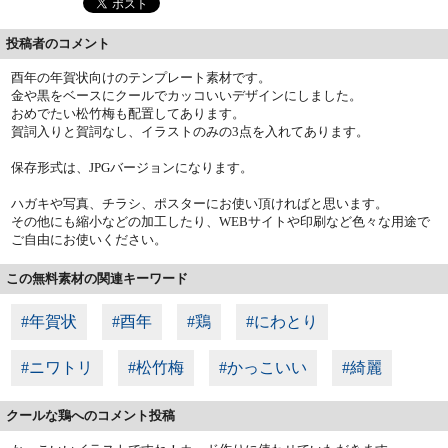
投稿者のコメント
酉年の年賀状向けのテンプレート素材です。
金や黒をベースにクールでカッコいいデザインにしました。
おめでたい松竹梅も配置してあります。
賀詞入りと賀詞なし、イラストのみの3点を入れてあります。
保存形式は、JPGバージョンになります。
ハガキや写真、チラシ、ポスターにお使い頂ければと思います。
その他にも縮小などの加工したり、WEBサイトや印刷など色々な用途で
ご自由にお使いください。
この無料素材の関連キーワード
#年賀状
#酉年
#鶏
#にわとり
#ニワトリ
#松竹梅
#かっこいい
#綺麗
クールな鶏へのコメント投稿