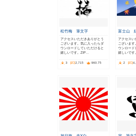
松竹梅 筆文字
富士山
アクセスいただきありがとう
アクセスい
ございます。気に入ったらダ
ございます
ウンロードしていただけると
ウンロード
嬉しいです。ZIP…
嬉しいです。
3
2,715
960.75
2
4
旭日旗 赤X白
寅 筆文