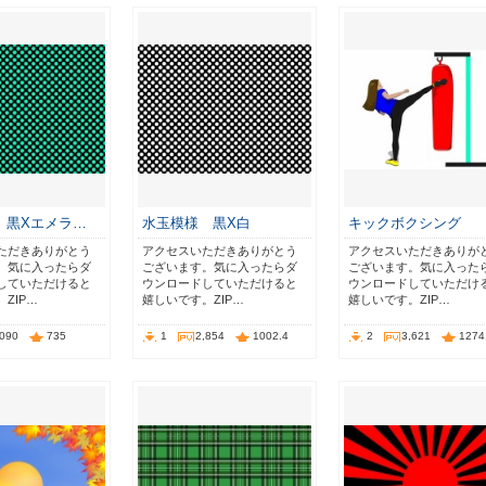
 黒Xエメラ…
水玉模様 黒X白
キックボクシング
ただきありがとう
アクセスいただきありがとう
アクセスいただきありが
。気に入ったらダ
ございます。気に入ったらダ
ございます。気に入った
していただけると
ウンロードしていただけると
ウンロードしていただけ
ZIP…
嬉しいです。ZIP…
嬉しいです。ZIP…
,090
735
1
2,854
1002.4
2
3,621
1274