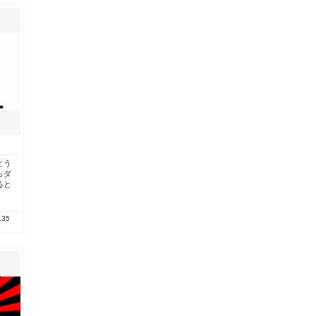
とう
らダ
ると
.35