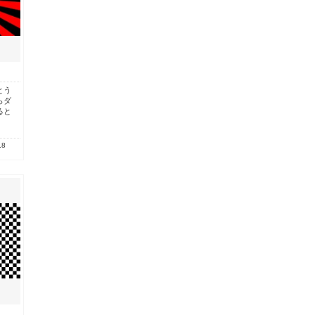
とう
らダ
ると
.8