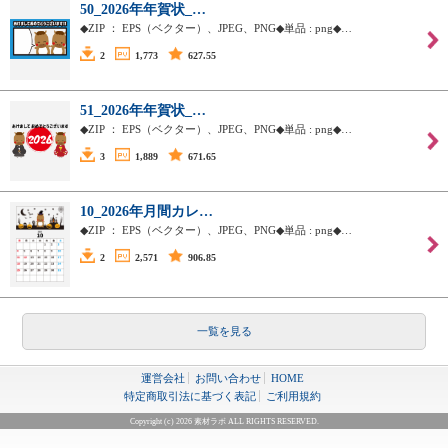
50_2026年年賀状_…
◆ZIP ： EPS（ベクター）、JPEG、PNG◆単品 : png◆…
2
1,773
627.55
51_2026年年賀状_…
◆ZIP ： EPS（ベクター）、JPEG、PNG◆単品 : png◆…
3
1,889
671.65
10_2026年月間カレ…
◆ZIP ： EPS（ベクター）、JPEG、PNG◆単品 : png◆…
2
2,571
906.85
一覧を見る
運営会社
お問い合わせ
HOME
特定商取引法に基づく表記
ご利用規約
Copyright (c) 2026 素材ラボ ALL RIGHTS RESERVED.