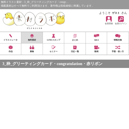
無料イラスト素材：3_枠_グリーティングカード・congr…
掲載素材はすべて無料でご利用頂けます。著作権は投稿者様に帰属しています。
ようこそ
さん
ゲスト
会員登録
会員ログイン
イラストレータ
無料素材
LINEスタンプ
まとめ
Q&A
情報交換
作品
募集
セミナー
日記一覧
動画
手順・使い方
3_枠_グリーティングカード・congratulation・赤リボン