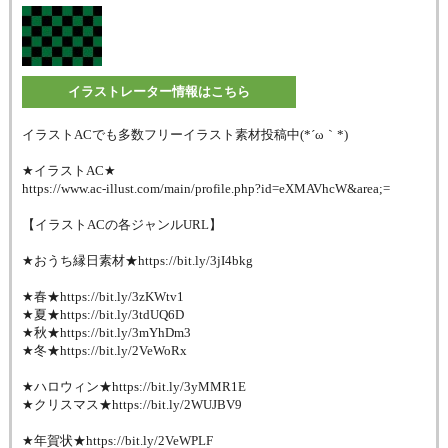
イラストレーター情報はこちら
イラストACでも多数フリーイラスト素材投稿中(*´ω｀*)
★イラストAC★
https://www.ac-illust.com/main/profile.php?id=eXMAVhcW&area;=
【イラストACの各ジャンルURL】
★おうち縁日素材★https://bit.ly/3jI4bkg
★春★https://bit.ly/3zKWtv1
★夏★https://bit.ly/3tdUQ6D
★秋★https://bit.ly/3mYhDm3
★冬★https://bit.ly/2VeWoRx
★ハロウィン★https://bit.ly/3yMMR1E
★クリスマス★https://bit.ly/2WUJBV9
★年賀状★https://bit.ly/2VeWPLF