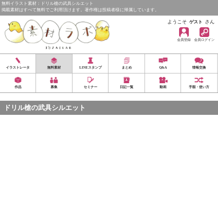
無料イラスト素材：ドリル槍の武具シルエット
掲載素材はすべて無料でご利用頂けます。著作権は投稿者様に帰属しています。
ようこそ
さん
ゲスト
会員登録
会員ログイン
イラストレータ
無料素材
LINEスタンプ
まとめ
Q&A
情報交換
作品
募集
セミナー
日記一覧
動画
手順・使い方
ドリル槍の武具シルエット