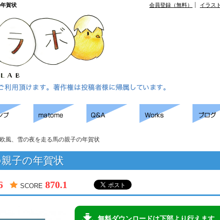
の年賀状
会員登録（無料）
イラス
欧風、雪の夜を走る馬の親子の年賀状
の親子の年賀状
6
870.1
SCORE
無料ダウンロードは下部より行えます