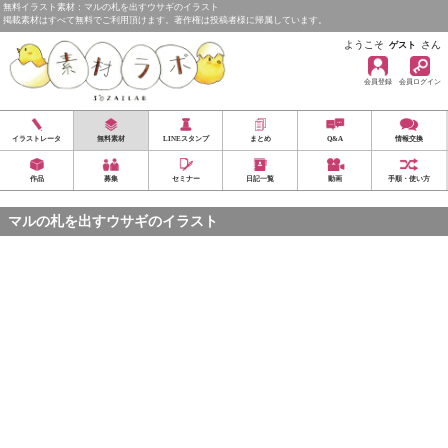
無料イラスト素材：マルの札を出すウサギのイラスト
掲載素材はすべて無料でご利用頂けます。著作権は投稿者様に帰属しています。
ようこそ
さん
ゲスト
会員登録
会員ログイン
イラストレータ
無料素材
LINEスタンプ
まとめ
Q&A
情報交換
作品
募集
セミナー
日記一覧
動画
手順・使い方
マルの札を出すウサギのイラスト